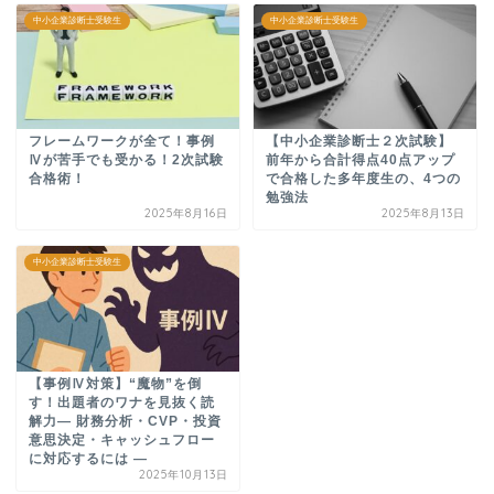
中小企業診断士受験生
中小企業診断士受験生
フレームワークが全て！事例
【中小企業診断士２次試験】
Ⅳが苦手でも受かる！2次試験
前年から合計得点40点アップ
合格術！
で合格した多年度生の、4つの
勉強法
2025年8月16日
2025年8月13日
中小企業診断士受験生
【事例Ⅳ対策】“魔物”を倒
す！出題者のワナを見抜く読
解力― 財務分析・CVP・投資
意思決定・キャッシュフロー
に対応するには ―
2025年10月13日