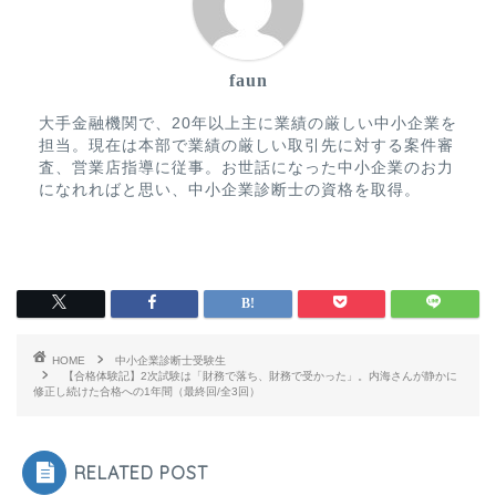
faun
大手金融機関で、20年以上主に業績の厳しい中小企業を
担当。現在は本部で業績の厳しい取引先に対する案件審
査、営業店指導に従事。お世話になった中小企業のお力
になれればと思い、中小企業診断士の資格を取得。
HOME
中小企業診断士受験生
【合格体験記】2次試験は「財務で落ち、財務で受かった」。内海さんが静かに
修正し続けた合格への1年間（最終回/全3回）
RELATED POST