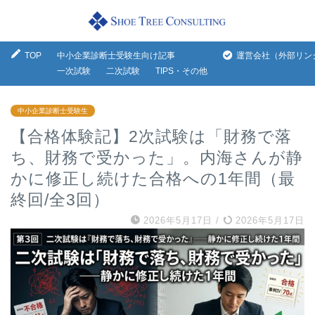
TOP
中小企業診断士受験生向け記事
運営会社（外部リン
一次試験
二次試験
TIPS・その他
中小企業診断士受験生
【合格体験記】2次試験は「財務で落
ち、財務で受かった」。内海さんが静
かに修正し続けた合格への1年間（最
終回/全3回）
2026年5月17日
/
2026年5月17日