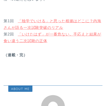
第1回
「独学でいける」と思った根拠はどこに？内海
さんが語る一次試験突破のリアル
第2回
「いけたはず」が一番危ない。手応えと結果が
食い違う二次試験の正体
（連載・完）
ABOUT ME