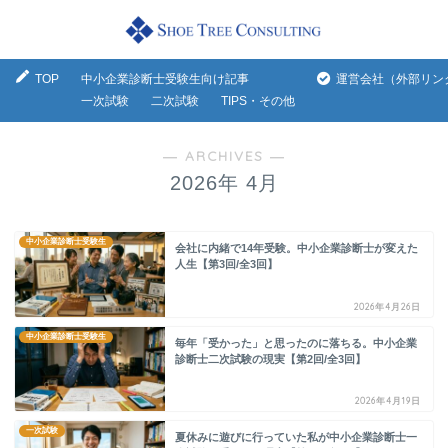
TOP
中小企業診断士受験生向け記事
運営会社（外部リン
一次試験
二次試験
TIPS・その他
― ARCHIVES ―
2026年 4月
中小企業診断士受験生
会社に内緒で14年受験。中小企業診断士が変えた
人生【第3回/全3回】
2026年4月26日
中小企業診断士受験生
毎年「受かった」と思ったのに落ちる。中小企業
診断士二次試験の現実【第2回/全3回】
2026年4月19日
一次試験
夏休みに遊びに行っていた私が中小企業診断士一