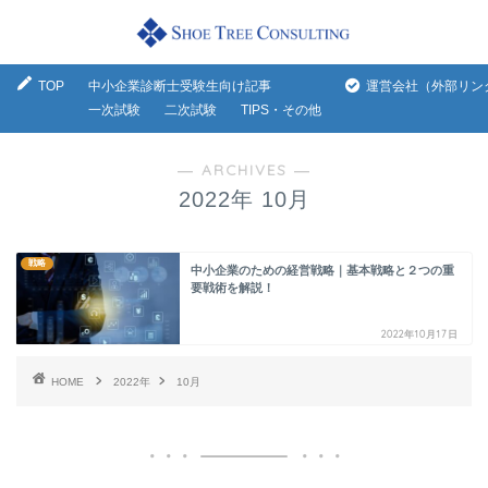
TOP
中小企業診断士受験生向け記事
運営会社（外部リン
一次試験
二次試験
TIPS・その他
― ARCHIVES ―
2022年 10月
戦略
中小企業のための経営戦略｜基本戦略と２つの重
要戦術を解説！
2022年10月17日
HOME
2022年
10月