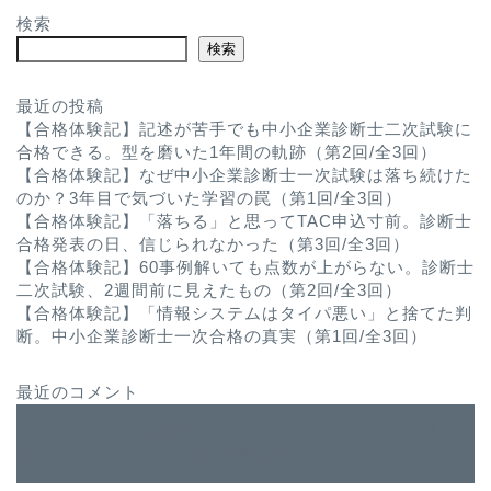
検索
検索
最近の投稿
【合格体験記】記述が苦手でも中小企業診断士二次試験に
合格できる。型を磨いた1年間の軌跡（第2回/全3回）
【合格体験記】なぜ中小企業診断士一次試験は落ち続けた
のか？3年目で気づいた学習の罠（第1回/全3回）
【合格体験記】「落ちる」と思ってTAC申込寸前。診断士
合格発表の日、信じられなかった（第3回/全3回）
【合格体験記】60事例解いても点数が上がらない。診断士
二次試験、2週間前に見えたもの（第2回/全3回）
【合格体験記】「情報システムはタイパ悪い」と捨てた判
断。中小企業診断士一次合格の真実（第1回/全3回）
最近のコメント
ユーザーニーズを深堀できるペルソナマーケティング
に
WordPress コメントの投稿者
より