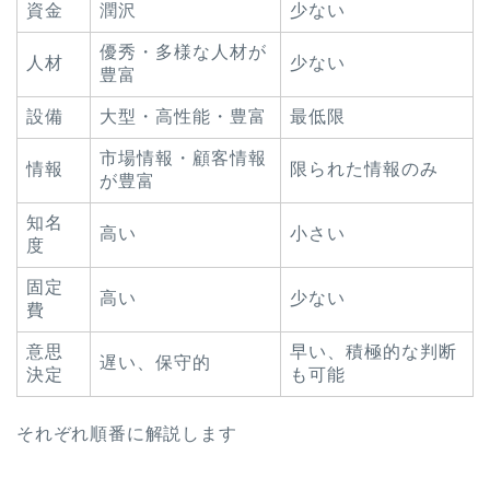
資金
潤沢
少ない
優秀・多様な人材が
人材
少ない
豊富
設備
大型・高性能・豊富
最低限
市場情報・顧客情報
情報
限られた情報のみ
が豊富
知名
高い
小さい
度
固定
高い
少ない
費
意思
早い、積極的な判断
遅い、保守的
決定
も可能
それぞれ順番に解説します