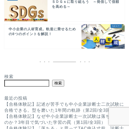
ＳＤＧｓに取り組もう ～発信して信頼
を高める～
中小企業の人材育成。軌道に乗せるため
の8つのポイントを解説！
検索
検索
最近の投稿
【合格体験記】記述が苦手でも中小企業診断士二次試験に
合格できる。型を磨いた1年間の軌跡（第2回/全3回）
【合格体験記】なぜ中小企業診断士一次試験は落ち続けた
のか？3年目で気づいた学習の罠（第1回/全3回）
【合格体験記】「落ちる」と思ってTAC申込寸前。診断士