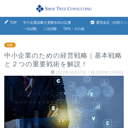
TOP
中小企業診断士受験生向け記事
運営会社（外部リン
一次試験
二次試験
TIPS・その他
戦略
中小企業のための経営戦略｜基本戦略
と２つの重要戦術を解説！
2022年10月17日
/
2022年12月9日