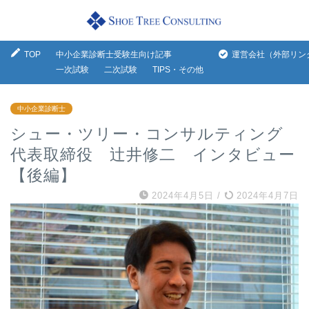
TOP
中小企業診断士受験生向け記事
運営会社（外部リン
一次試験
二次試験
TIPS・その他
中小企業診断士
シュー・ツリー・コンサルティング
代表取締役 辻井修二 インタビュー
【後編】
2024年4月5日
/
2024年4月7日