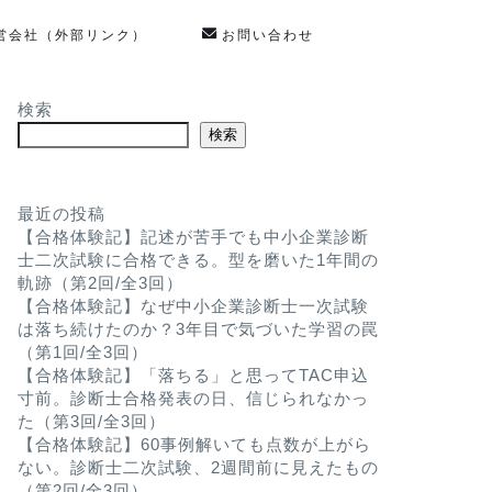
営会社（外部リンク）
お問い合わせ
検索
検索
最近の投稿
【合格体験記】記述が苦手でも中小企業診断
士二次試験に合格できる。型を磨いた1年間の
軌跡（第2回/全3回）
【合格体験記】なぜ中小企業診断士一次試験
は落ち続けたのか？3年目で気づいた学習の罠
（第1回/全3回）
【合格体験記】「落ちる」と思ってTAC申込
寸前。診断士合格発表の日、信じられなかっ
た（第3回/全3回）
【合格体験記】60事例解いても点数が上がら
ない。診断士二次試験、2週間前に見えたもの
（第2回/全3回）