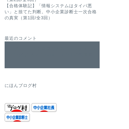
【合格体験記】「情報システムはタイパ悪
い」と捨てた判断。中小企業診断士一次合格
の真実（第1回/全3回）
最近のコメント
ユーザーニーズを深堀できるペルソナマーケ
ティング
に
WordPress コメントの投稿者
よ
り
にほんブログ村