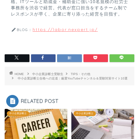
格。ITツールと助成金・補助金に強い10名規模の社労士
事務所を渋谷で経営。代表が窓口担当をするチーム制で
レスポンスが早く、企業に寄り添った経営を目指す。
https://labor.nexpert.jp/
BLOG：
HOME
中小企業診断士受験生
TIPS・その他
中小企業診断士合格への近道：厳選YouTubeチャンネル＆受験対策サイト10選
RELATED POST
中小企業診断士
中小企業診断士