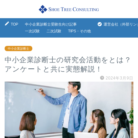
TOP
中小企業診断士受験生向け記事
運営会社（外部リン
一次試験
二次試験
TIPS・その他
中小企業診断士
中小企業診断士の研究会活動をとは？
アンケートと共に実態解説！
2024年3月9日