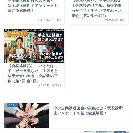
中小企業診断協会の実態と
【合格体験記】中小企業診断
は？現役診断士アンケートを
士合格後のリアル。勉強で削
基に徹底解説！
った生活と出会いで変わった
景色（第3回/全3回）
2024年2月24日
2026年8月8日
中小企業診断士
【合格体験記】「いけたは
ず」が一番危ない。手応えと
結果が食い違う二次試験の正
体（第2回/全3回）
2026年5月10日
中小企業診断協会の実態とは？現役診断
士アンケートを基に徹底解説！