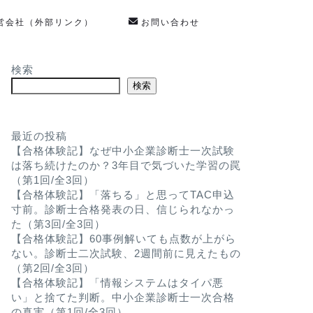
営会社（外部リンク）
お問い合わせ
検索
検索
最近の投稿
【合格体験記】なぜ中小企業診断士一次試験
は落ち続けたのか？3年目で気づいた学習の罠
（第1回/全3回）
【合格体験記】「落ちる」と思ってTAC申込
寸前。診断士合格発表の日、信じられなかっ
た（第3回/全3回）
【合格体験記】60事例解いても点数が上がら
ない。診断士二次試験、2週間前に見えたもの
（第2回/全3回）
【合格体験記】「情報システムはタイパ悪
い」と捨てた判断。中小企業診断士一次合格
の真実（第1回/全3回）