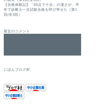
【合格体験記】「60点で十分」の潔さが、半
年で診断士一次試験合格を呼び寄せた（第1
回/全3回）
最近のコメント
ユーザーニーズを深堀できるペルソナマーケ
ティング
に
WordPress コメントの投稿者
よ
り
にほんブログ村