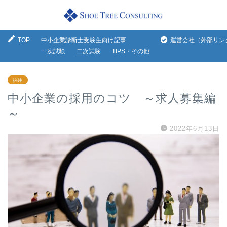
TOP
中小企業診断士受験生向け記事
運営会社（外部リン
一次試験
二次試験
TIPS・その他
採用
中小企業の採用のコツ ～求人募集編
～
2022年6月13日