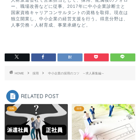
人材派遣会社で営業担当として、採用、配属後のフォロ
ー、職場改善などに従事。2017年に中小企業診断士と
国家資格キャリアコンサルタントの資格を取得。現在は
独立開業し、中小企業の経営支援を行う。得意分野は、
人事労務・人材育成、事業承継など。
HOME
採用
中小企業の採用のコツ ～求人募集編～
RELATED POST
戦略
採用