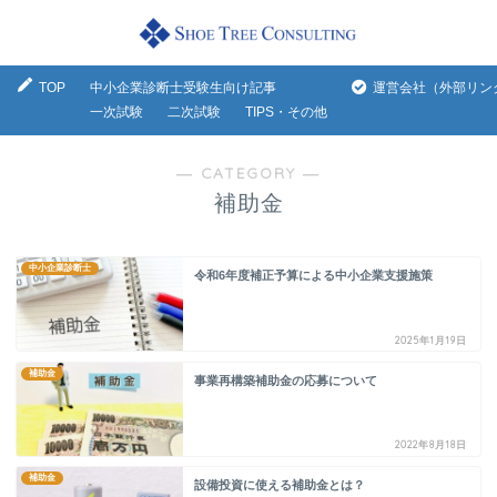
TOP
中小企業診断士受験生向け記事
運営会社（外部リン
一次試験
二次試験
TIPS・その他
― CATEGORY ―
補助金
中小企業診断士
令和6年度補正予算による中小企業支援施策
2025年1月19日
補助金
事業再構築補助金の応募について
2022年8月18日
補助金
設備投資に使える補助金とは？