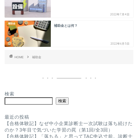
2022年7月4日
補助金
補助金とは何？
2022年6月5日
HOME
補助金
検索
検索
最近の投稿
【合格体験記】なぜ中小企業診断士一次試験は落ち続けた
のか？3年目で気づいた学習の罠（第1回/全3回）
【合格体験記】「落ちる」と思ってTAC申込寸前。診断士