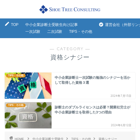
TOP
中小企業診断士受験生向け記事
運営会社（外部リン
一次試験
二次試験
TIPS・その他
― CATEGORY ―
資格シナジー
TIPS・その他
中小企業診断士一次試験の勉強のシナジーを活か
して取得した資格３選
2024年7月13日
TIPS・その他
診断士のダブルライセンスは必要？開業社労士が
中小企業診断士を取得した3つの理由
2024年6月12日
HOME
中小企業診断士受験生
TIPS・その他
資格シナジー