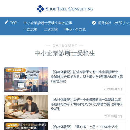
TOP
中小企業診断士受験生向け記事
運営会社（外部リン
一次試験
二次試験
TIPS・その他
― CATEGORY ―
中小企業診断士受験生
中小企業診断士
【合格体験記】記述が苦手でも中小企業診断士二
次試験に合格できる。型を磨いた1年間の軌跡（第
2回/全3回）
2026年8月7日
一次試験
【合格体験記】なぜ中小企業診断士一次試験は落
ち続けたのか？3年目で気づいた学習の罠（第1回/
全3回）
2026年8月6日
二次試験
【合格体験記】「落ちる」と思ってTAC申込寸