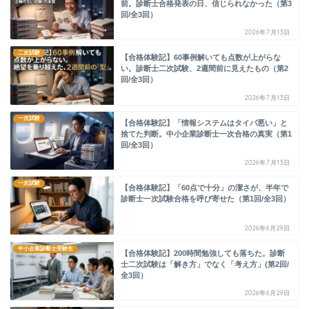
前。診断士合格発表の日、信じられなかった（第3
回/全3回）
2026年7月13日
二次試験
【合格体験記】60事例解いても点数が上がらな
い。診断士二次試験、2週間前に見えたもの（第2
回/全3回）
2026年7月13日
一次試験
【合格体験記】「情報システムはタイパ悪い」と
捨てた判断。中小企業診断士一次合格の真実（第1
回/全3回）
2026年7月13日
一次試験
【合格体験記】「60点で十分」の潔さが、半年で
診断士一次試験合格を呼び寄せた（第1回/全3回）
2026年6月29日
中小企業診断士受験生
【合格体験記】200時間勉強しても落ちた。診断
士二次試験は「解き方」でなく「考え方」(第2回/
全3回）
2026年6月29日