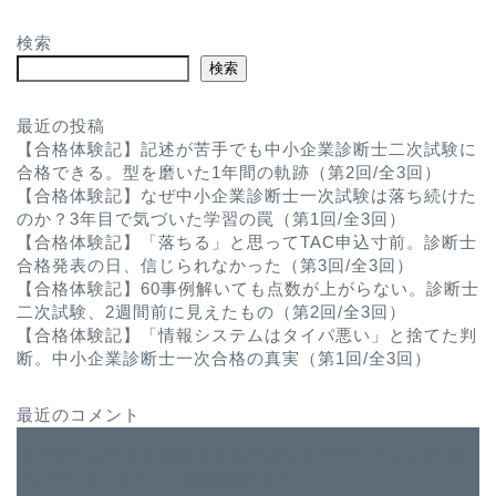
検索
検索
最近の投稿
【合格体験記】記述が苦手でも中小企業診断士二次試験に
合格できる。型を磨いた1年間の軌跡（第2回/全3回）
【合格体験記】なぜ中小企業診断士一次試験は落ち続けた
のか？3年目で気づいた学習の罠（第1回/全3回）
【合格体験記】「落ちる」と思ってTAC申込寸前。診断士
合格発表の日、信じられなかった（第3回/全3回）
【合格体験記】60事例解いても点数が上がらない。診断士
二次試験、2週間前に見えたもの（第2回/全3回）
【合格体験記】「情報システムはタイパ悪い」と捨てた判
断。中小企業診断士一次合格の真実（第1回/全3回）
最近のコメント
ユーザーニーズを深堀できるペルソナマーケティング
に
WordPress コメントの投稿者
より