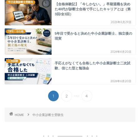
中小企業診断士受験生
【合格体験記】「今しかない。」早期退職を決め
た40代が診断士合格で手にしたキャリアとは（第
3回/全3回）
2026年6月29日
TIPS・その他
5年目で受かると決めた中小企業診断士、独立後の
現実
2026年6月20日
二次試験
手応えがなくても合格した中小企業診断士二次試
験、信じた型と勉強会
2026年6月20日
...
1
2
4
HOME
中小企業診断士受験生